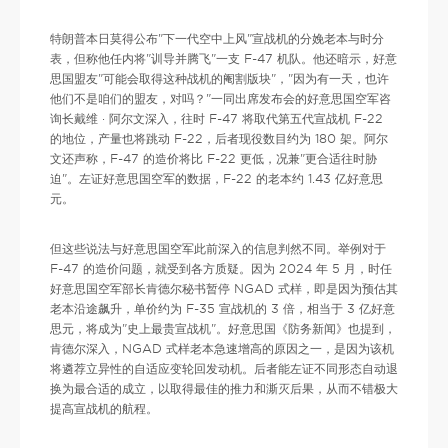
特朗普本日莫得公布"下一代空中上风"宣战机的分娩老本与时分
表，但称他任内将"训导并腾飞"一支 F-47 机队。他还暗示，好意
思国盟友"可能会取得这种战机的阉割版块"，"因为有一天，也许
他们不是咱们的盟友，对吗？"一同出席发布会的好意思国空军咨
询长戴维 · 阿尔文深入，往时 F-47 将取代第五代宣战机 F-22
的地位，产量也将跳动 F-22，后者现役数目约为 180 架。阿尔
文还声称，F-47 的造价将比 F-22 更低，况兼"更合适往时胁
迫"。左证好意思国空军的数据，F-22 的老本约 1.43 亿好意思
元。
但这些说法与好意思国空军此前深入的信息判然不同。举例对于
F-47 的造价问题，就受到各方质疑。因为 2024 年 5 月，时任
好意思国空军部长肯德尔秘书暂停 NGAD 式样，即是因为预估其
老本沿途飙升，单价约为 F-35 宣战机的 3 倍，相当于 3 亿好意
思元，将成为"史上最贵宣战机"。好意思国《防务新闻》也提到，
肯德尔深入，NGAD 式样老本急速增高的原因之一，是因为该机
将遴荐立异性的自适应变轮回发动机。后者能左证不同形态自动退
换为最合适的成立，以取得最佳的推力和澌灭后果，从而不错极大
提高宣战机的航程。