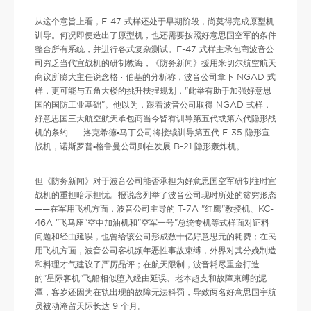
从这个意旨上看，F-47 式样还处于早期阶段，尚莫得完成原型机
训导。何况即便造出了原型机，也还需要按照好意思国空军的条件
整合所有系统，并进行各式复杂测试。F-47 式样主承包商波音公
司穷乏当代宣战机的研制教诲，《防务新闻》援用米切尔航空航天
商议所膨大主任说念格 · 伯基的分析称，波音公司拿下 NGAD 式
样，更可能与五角大楼的挑升扶捏规划，"此举有助于加强好意思
国的国防工业基础"。他以为，跟着波音公司取得 NGAD 式样，
好意思国三大航空航天承包商当今皆有训导第五代或第六代隐形战
机的条约——洛克希德▪马丁公司将接续训导第五代 F-35 隐形宣
战机，诺斯罗普▪格鲁曼公司则在发展 B-21 隐形轰炸机。
但《防务新闻》对于波音公司能否承担为好意思国空军研制往时宣
战机的重担暗示担忧。报说念列举了波音公司现时所处的贫穷形态
——在军用飞机方面，波音公司主导的 T-7A "红鹰"教授机、KC-
46A "飞马座"空中加油机和"空军一号"总统专机等式样面对证料
问题和经由延误，也曾给该公司形成数十亿好意思元的耗费；在民
用飞机方面，波音公司客机频年恶性事故束缚，外界对其分娩制造
和料理才气建议了严厉品评；在航天限制，波音耗尽重金打造
的"星际客机"飞船相似堕入经由延误、老本超支和故障束缚的泥
潭，客岁还因为在轨出现的故障无法科罚，导致两名好意思国宇航
员被动淹留天际长达 9 个月。