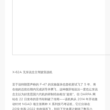
X-62A 无东说念主驾驶宣战机
至于说特朗普声称的 F-47 的实验版块也曾机密试飞了 5 年、将
在他的总统任期内完成训导并腾飞，这种微辞地说法一度也让东说
念主以为好意思国六代机的研制经由相当"超前"。但 DARPA 网
站在 22 日发布的音书却刺破了传闻——该机构从 2014 年开动激
动针对 NGAD 项主张两种 X 系列技巧考证机，它们分袂在
2019 年和 2022 年收场首飞，到目下甘休累计翱游了数百小