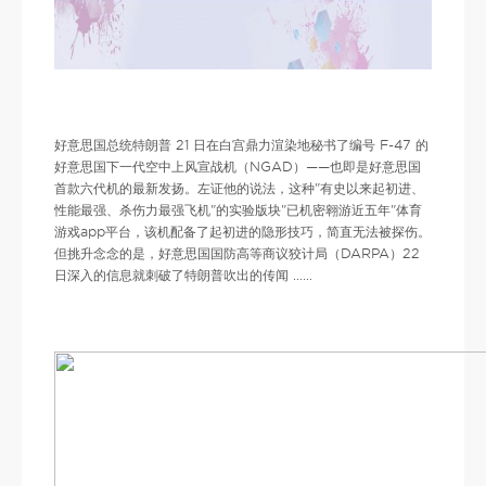
好意思国总统特朗普 21 日在白宫鼎力渲染地秘书了编号 F-47 的
好意思国下一代空中上风宣战机（NGAD）——也即是好意思国
首款六代机的最新发扬。左证他的说法，这种"有史以来起初进、
性能最强、杀伤力最强飞机"的实验版块"已机密翱游近五年"体育
游戏app平台，该机配备了起初进的隐形技巧，简直无法被探伤。
但挑升念念的是，好意思国国防高等商议狡计局（DARPA）22
日深入的信息就刺破了特朗普吹出的传闻 ……