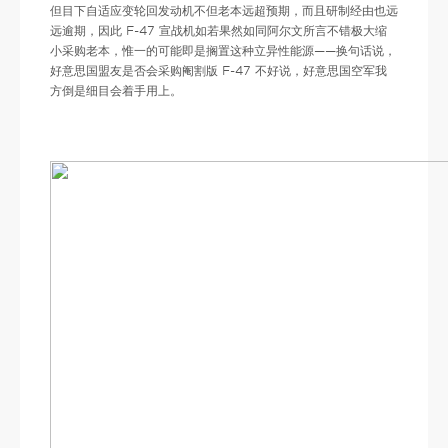
但目下自适应变轮回发动机不但老本远超预期，而且研制经由也远
远逾期，因此 F-47 宣战机如若果然如同阿尔文所言不错极大缩
小采购老本，惟一的可能即是搁置这种立异性能源——换句话说，
好意思国盟友是否会采购阉割版 F-47 不好说，好意思国空军我
方倒是细目会着手用上。