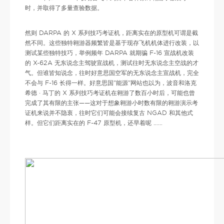
时，并取得了多量查验数据。
然则 DARPA 的 X 系列技巧考证机，距离实在的原型机可谓是截
然不同。这些独特翱游器频繁皆是基于现存飞机机体进行改装，以
测试某些独特技巧，举例频年 DARPA 就期骗 F-16 宣战机改装
的 X-62A 无东说念主驾驶宣战机，测试往时无东说念主空战的才
气。但谁皆知说念，往时好意思国空军的无东说念主宣战机，完全
不会与 F-16 长得一样。好意思国"能源"网站也以为，波音和洛克
希德 · 马丁的 X 系列技巧考证机在翱游了数百小时后，可能也曾
完成了其有限的主张——这对于想象翱游小时数有限的翱游演示考
证机来说并不隐衷，往时它们可能会接续复古 NGAD 和其他式
样。但它们距离实在的 F-47 原型机，还早着呢 ……