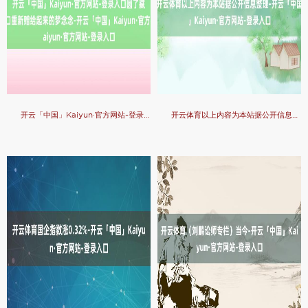
开云「中国」Kaiyun·官方网站-登录入口圆了藏族本族在家门口重新赠给起来的梦念念-开云「中国」Kaiyun·官方网站-登录入口
开云体育以上内容为本站据公开信息整理-开云「中国」Kaiyun·官方网站-登录入口